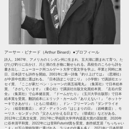
アーサー・ビナード（Arthur Binard）●プロフィール
詩人。1967年、アメリカのミシガン州に生まれ、五大湖に囲まれて育つ。た
びたび釣りに出かけ、川と湖の生き物に魅せられる。高校生のころから詩を
書き出し、ニューヨーク州コルゲート大学で英文学を学ぶ。卒業と同時に来
日、日本語でも詩作を開始。2001年に第一詩集『釣り上げては』（思潮社）
が中原中也賞に選ばれる。『日本語ぽこりぽこり』（小学館）で講談社エッ
セイ賞、『ここが家だ ベン・シャーンの第五福竜丸』（集英社）で日本絵本
賞、『さがしています』（童心社）で講談社出版文化賞絵本賞、『左右の安
全』（集英社）で山本健吉賞、『ドームがたり』（玉川大学出版部）で日本
絵本賞を受賞。翻訳絵本にエリック・カールの『ありえない！』『ホットケ
ーキできあがり』（ともに偕成社）、ドン・フリーマンの『ダンデライオ
ン』（福音館書店）、ボブ・ディランの『はじまりの日』（岩崎書店）、モ
ーリス・センダックの『父さんがかえる日まで』（偕成社）などがある。
2012年に広島文化賞、2017年に早稲田大学坪内逍遥大賞の奨励賞、2020年
に谷本清平和賞、2022年には登和Futurist賞を受賞。創作紙芝居『ちっちゃい
こえ』が五山賞特別賞に選ばれる。ラジオの仕事も多く、2021年に日本民間